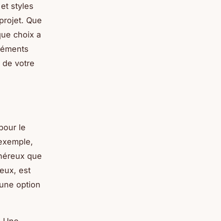
et styles
 projet. Que
que choix a
éléments
 de votre
pour le
 exemple,
 onéreux que
eux, est
 une option