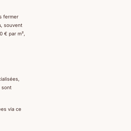
s fermer
s
, souvent
0 € par m²,
alisées,
 sont
ées via ce