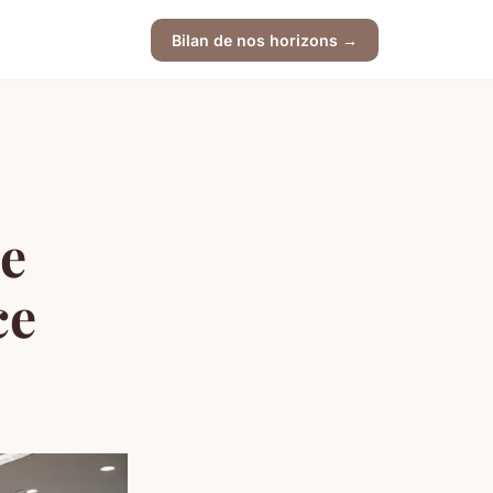
Bilan de nos horizons →
ne
ce