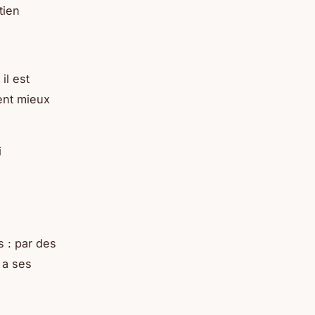
tien
il est
ent mieux
i
s : par des
 a ses