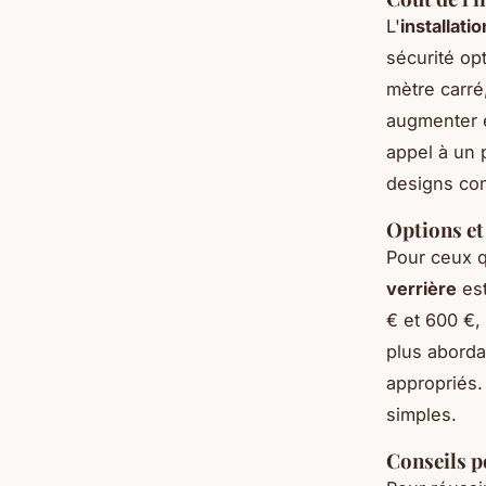
L'
installati
sécurité op
mètre carré,
augmenter e
appel à un 
designs co
Options et
Pour ceux q
verrière
est
€ et 600 €,
plus aborda
appropriés. 
simples.
Conseils p