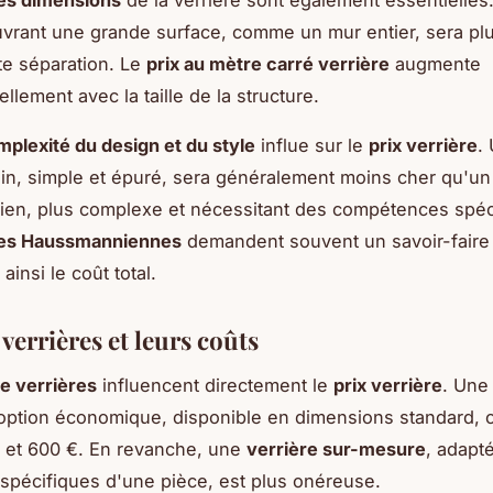
 les dimensions
de la verrière sont également essentielles
uvrant une grande surface, comme un mur entier, sera pl
te séparation. Le
prix au mètre carré verrière
augmente
llement avec la taille de la structure.
plexité du design et du style
influe sur le
prix verrière
.
n, simple et épuré, sera généralement moins cher qu'un 
en, plus complexe et nécessitant des compétences spéci
res Haussmanniennes
demandent souvent un savoir-faire a
insi le coût total.
verrières et leurs coûts
e verrières
influencent directement le
prix verrière
. Un
option économique, disponible en dimensions standard, 
 et 600 €. En revanche, une
verrière sur-mesure
, adapt
 spécifiques d'une pièce, est plus onéreuse.