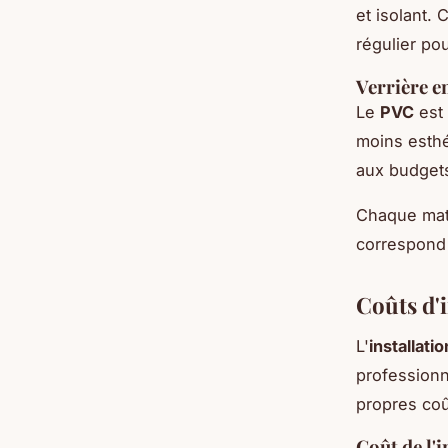
et isolant.
régulier po
Verrière e
Le
PVC
est 
moins esthé
aux budgets
Chaque maté
correspond 
Coûts d'i
L'
installati
professionn
propres coû
Coût de l'