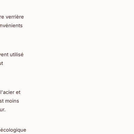
re verrière
onvénients
ent utilisé
ut
'acier et
est moins
ur.
 écologique