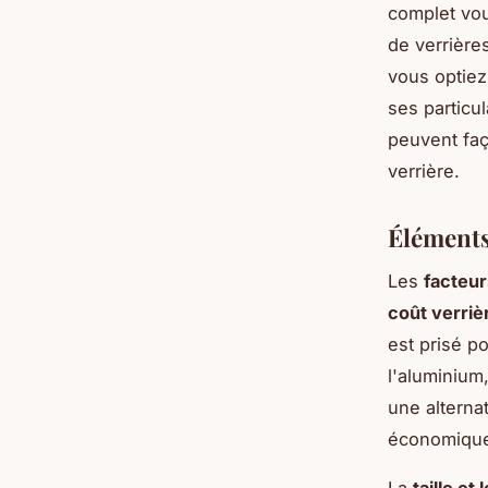
complet vous
de verrières
vous optiez
ses particu
peuvent faç
verrière.
Éléments
Les
facteur
coût verriè
est prisé p
l'aluminium
une alterna
économiqu