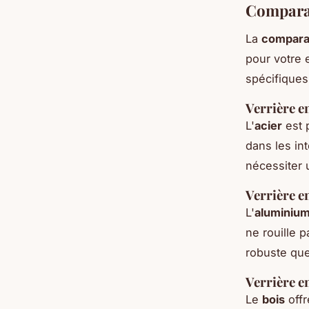
Comparai
La
compara
pour votre 
spécifiques
Verrière e
L'
acier
est 
dans les int
nécessiter u
Verrière 
L'
aluminiu
ne rouille p
robuste que 
Verrière e
Le
bois
offr