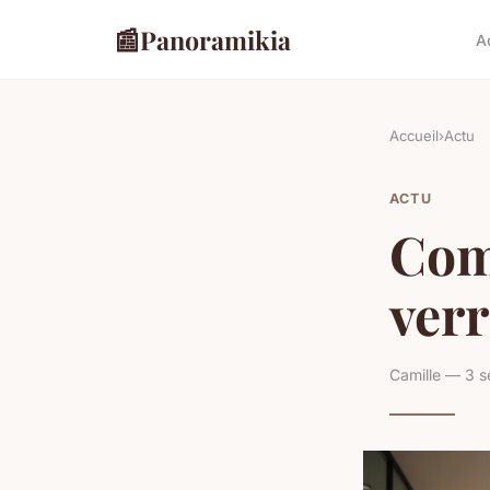
📰
Panoramikia
A
Accueil
›
Actu
ACTU
Com
verr
Camille — 3 