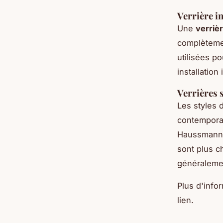
Verrière in
Une
verrièr
complètemen
utilisées p
installation
Verrières 
Les styles 
contemporai
Haussmanni
sont plus c
généraleme
Plus d'info
lien.