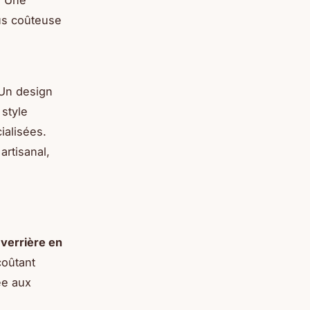
. Une
us coûteuse
 Un design
style
alisées.
rtisanal,
e
verrière en
coûtant
ée aux