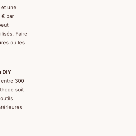
 et une
 € par
peut
lisés. Faire
ures ou les
on DIY
s entre 300
thode soit
outils
ntérieures