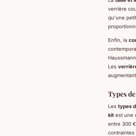
La
taille et
verrière co
qu'une peti
proportionne
Enfin, la
com
contemporai
Haussmanni
Les
verriè
augmentant a
Types de 
Les
types d
kit
est une 
entre 300 €
contraintes