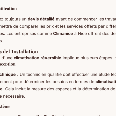
nification
z toujours un
devis détaillé
avant de commencer les trava
ettra de comparer les prix et les services offerts par diffé
ses. Les entreprises comme
Climanice
à Nice offrent des de
s.
 de l'Installation
on d'une
climatisation réversible
implique plusieurs étapes i
nception
echnique
: Un technicien qualifié doit effectuer une étude t
gement pour déterminer les besoins en termes de
climatisat
ge
. Cela inclut la mesure des espaces et la détermination de
e nécessaire.
stème