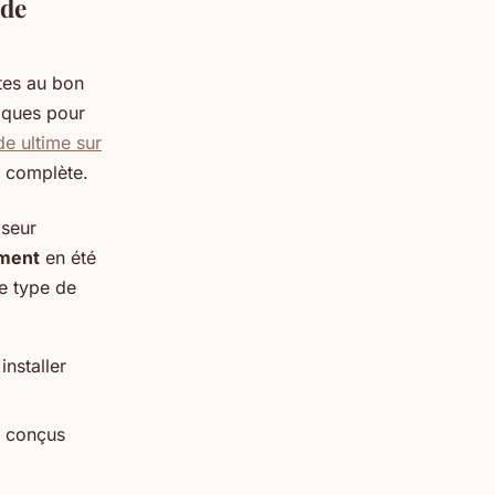
ide
êtes au bon
tiques pour
de ultime sur
 complète.
iseur
ement
en été
ce type de
installer
t conçus