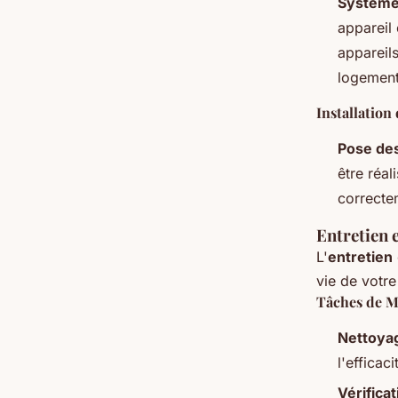
Système 
appareil 
appareils
logement
Installatio
Pose de
être réa
correcte
Entretien 
L'
entretien
vie de votr
Tâches de M
Nettoyag
l'efficaci
Vérifica