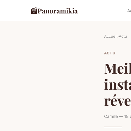
📰
Panoramikia
A
Accueil
›
Actu
ACTU
Meil
inst
réve
Camille — 18