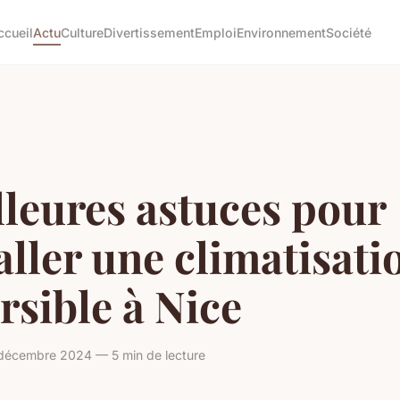
ccueil
Actu
Culture
Divertissement
Emploi
Environnement
Société
leures astuces pour
aller une climatisati
rsible à Nice
 décembre 2024 — 5 min de lecture