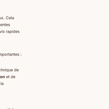
ux. Cela
rentes
vis rapides
mportantes :
echnique de
ion
et de
 la