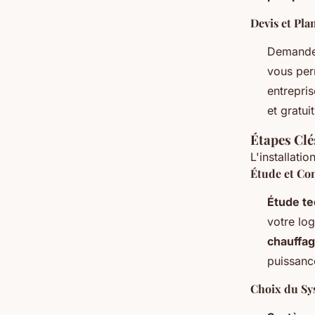
Devis et Pla
Demande
vous perm
entrepri
et gratuit
Étapes Clés
L'installati
Étude et Co
Étude t
votre lo
chauffa
puissanc
Choix du Sy