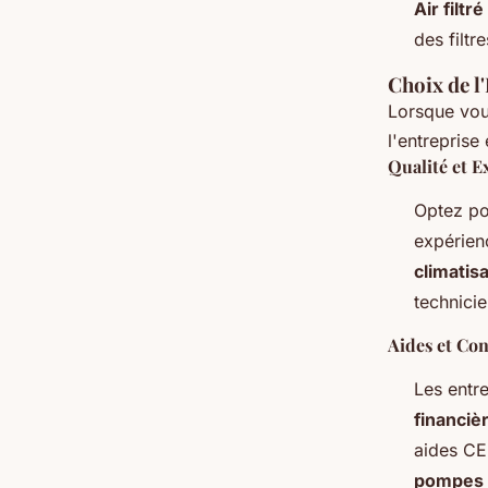
Air filtr
des filtre
Choix de l
Lorsque vou
l'entreprise
Qualité et E
Optez po
expérienc
climatis
technicie
Aides et Con
Les entr
financiè
aides CEE
pompes 