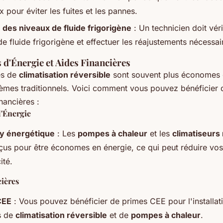
x pour éviter les fuites et les pannes.
 des niveaux de fluide frigorigène
: Un technicien doit véri
e fluide frigorigène et effectuer les réajustements nécessai
d'Énergie et Aides Financières
es de
climatisation réversible
sont souvent plus économes 
tèmes traditionnels. Voici comment vous pouvez bénéficier
inancières :
'Énergie
cy énergétique
: Les
pompes à chaleur
et les
climatiseurs
çus pour être économes en énergie, ce qui peut réduire vos
ité.
ières
CEE
: Vous pouvez bénéficier de primes CEE pour l'installat
s de
climatisation réversible
et de
pompes à chaleur
.