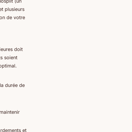
osplit (un
et plusieurs
ion de votre
ieures doit
s soient
optimal.
 la durée de
 maintenir
ordements et