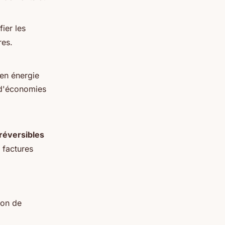
fier les
res.
en énergie
 d'économies
 réversibles
 factures
ion de