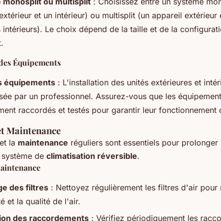
monosplit ou multisplit
: Choisissez entre un système mon
extérieur et un intérieur) ou multisplit (un appareil extérieur 
 intérieurs). Le choix dépend de la taille et de la configurat
.
n des Équipements
s équipements
: L'installation des unités extérieures et intér
lisée par un professionnel. Assurez-vous que les équipement
ment raccordés et testés pour garantir leur fonctionnement 
et Maintenance
et la
maintenance
réguliers sont essentiels pour prolonger
e système de
climatisation réversible
.
aintenance
e des filtres
: Nettoyez régulièrement les filtres d'air pour
té et la qualité de l'air.
tion des raccordements
: Vérifiez périodiquement les racc