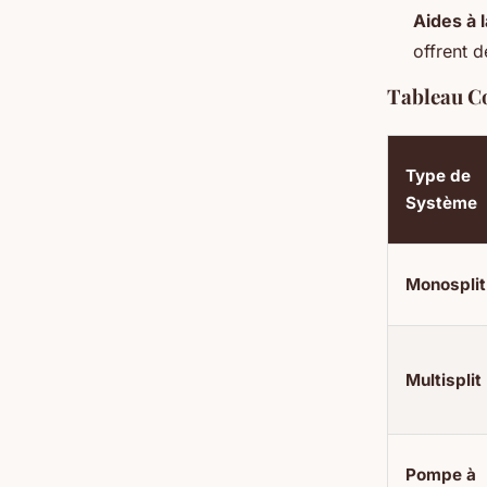
Aides à 
offrent 
Tableau Co
Type de
Système
Monosplit
Multisplit
Pompe à