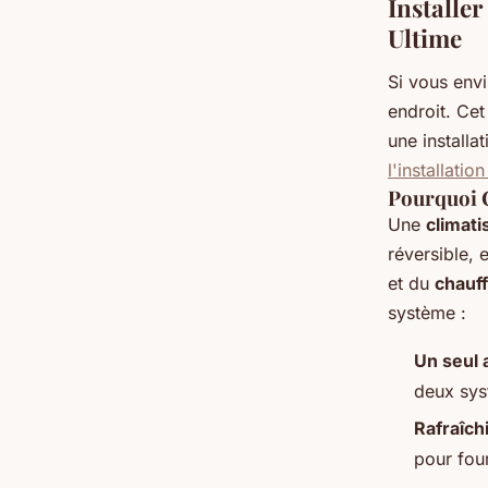
Installer
Ultime
Si vous envi
endroit. Cet
une install
l'installatio
Pourquoi C
Une
climati
réversible
, 
et du
chauf
système :
Un seul 
deux sys
Rafraîch
pour four