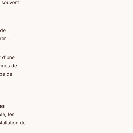
t souvent
 de
rer :
t d'une
tèmes de
ipe de
es
le, les
tallation de