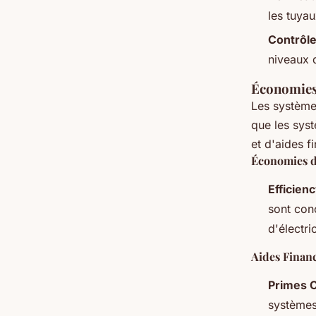
les tuyau
Contrôle
niveaux d
Économies 
Les systèm
que les sys
et d'aides f
Économies d
Efficien
sont con
d'électric
Aides Financ
Primes 
système