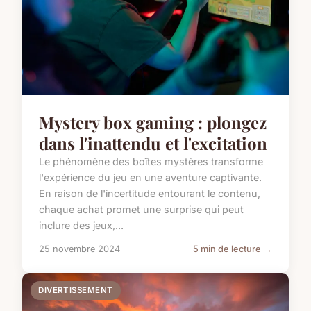
Mystery box gaming : plongez
dans l'inattendu et l'excitation
Le phénomène des boîtes mystères transforme
l'expérience du jeu en une aventure captivante.
En raison de l'incertitude entourant le contenu,
chaque achat promet une surprise qui peut
inclure des jeux,...
25 novembre 2024
5 min de lecture →
DIVERTISSEMENT