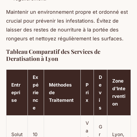
Maintenir un environnement propre et ordonné est
crucial pour prévenir les infestations. Évitez de
laisser des restes de nourriture à la portée des
rongeurs et nettoyez régulièrement les surfaces.
Tableau Comparatif des Services de
Deratisation à Lyon
Ex
D
Zone
Entr
pé
Méthodes
P
e
d'Inte
epri
rie
de
ri
v
rventi
se
nc
Traitement
x
i
on
e
s
V
G
a
Solut
10
r
Lyon,