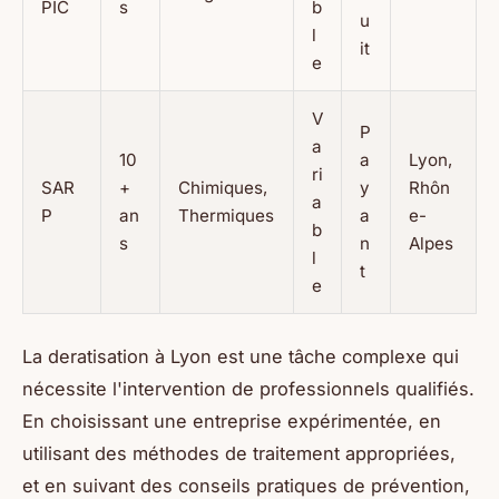
PIC
s
b
u
l
it
e
V
P
a
10
a
Lyon,
ri
SAR
+
Chimiques,
y
Rhôn
a
P
an
Thermiques
a
e-
b
s
n
Alpes
l
t
e
La deratisation à Lyon est une tâche complexe qui
nécessite l'intervention de professionnels qualifiés.
En choisissant une entreprise expérimentée, en
utilisant des méthodes de traitement appropriées,
et en suivant des conseils pratiques de prévention,