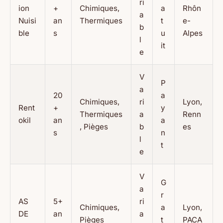
ri
ion
+
Chimiques,
a
Rhôn
a
Nuisi
an
Thermiques
t
e-
b
ble
s
u
Alpes
l
it
e
V
P
a
20
a
Chimiques,
ri
Lyon,
Rent
+
y
Thermiques
a
Renn
okil
an
a
, Pièges
b
es
s
n
l
t
e
V
G
a
r
AS
5+
ri
Chimiques,
a
Lyon,
DE
an
a
Pièges
t
PACA