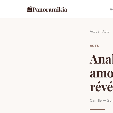
📰
Panoramikia
A
Accueil
›
Actu
ACTU
Anal
amou
révé
Camille — 25