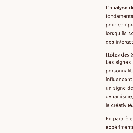
L'
analyse d
fondamentau
pour compre
lorsqu'ils 
des interac
Rôles des 
Les signes 
personnalité
influencent 
un signe de
dynamisme, 
la créativité
En parallèl
expérimente