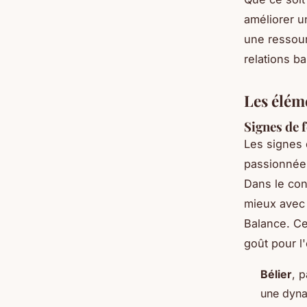
améliorer un
une ressour
relations b
Les éléme
Signes de 
Les signes
passionnée 
Dans le con
mieux
avec 
Balance. Ce
goût pour l
Bélier
, 
une dynam