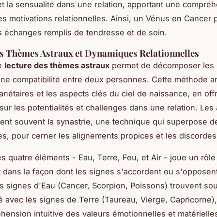
n et la sensualité dans une relation, apportant une compré
s motivations relationnelles. Ainsi, un Vénus en Cancer p
es échanges remplis de tendresse et de soin.
s Thèmes Astraux et Dynamiques Relationnelles
te
lecture des thèmes astraux
permet de décomposer les 
une compatibilité entre deux personnes. Cette méthode a
lanétaires et les aspects clés du ciel de naissance, en off
 sur les potentialités et challenges dans une relation. Les
t souvent la synastrie, une technique qui superpose d
es, pour cerner les alignements propices et les discordes
 quatre éléments - Eau, Terre, Feu, et Air - joue un rôle
 dans la façon dont les signes s'accordent ou s'opposent
s signes d'Eau (Cancer, Scorpion, Poissons) trouvent so
té avec les signes de Terre (Taureau, Vierge, Capricorne)
ension intuitive des valeurs émotionnelles et matérielle