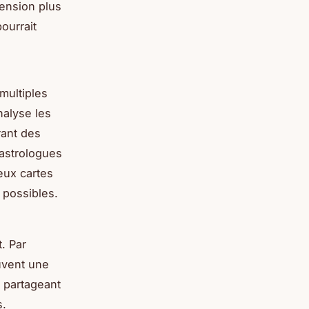
hension plus
ourrait
multiples
nalyse les
rant des
 astrologues
eux cartes
 possibles.
. Par
uvent une
, partageant
s.