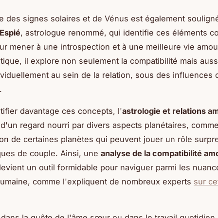
e des signes solaires et de Vénus est également soulign
Espié
, astrologue renommé, qui identifie ces éléments 
ur mener à une introspection et à une meilleure vie amo
tique, il explore non seulement la compatibilité mais au
ividuellement au sein de la relation, sous des influences 
.
ifier davantage ces concepts, l'
astrologie et relations 
 d'un regard nourri par divers aspects planétaires, comme
ion de certaines planètes qui peuvent jouer un rôle surp
ues de couple. Ainsi, une
analyse de la compatibilité a
evient un outil formidable pour naviguer parmi les nuanc
 humaine, comme l'expliquent de nombreux experts
sur ce
 dans la quête de l'âme sœur ou dans le travail quotidien