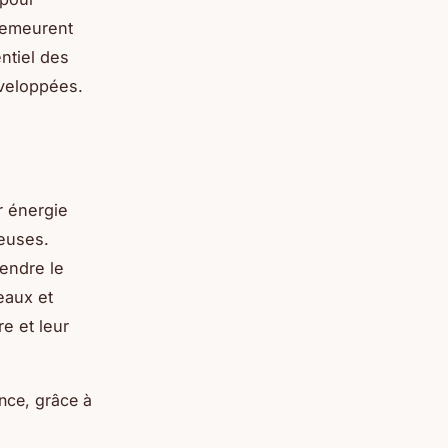
 demeurent
ntiel des
éveloppées.
r énergie
euses.
endre le
eaux et
e et leur
nce
, grâce à