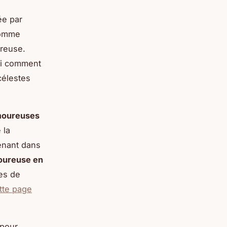
ée par
comme
ureuse.
ssi comment
célestes
amoureuses
 la
renant dans
moureuse en
es de
tte page
 pour