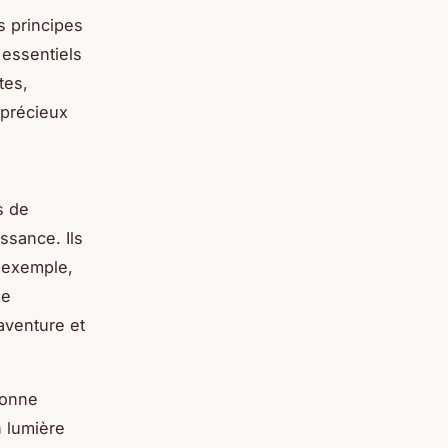
 principes
 essentiels
tes,
 précieux
s de
issance. Ils
r exemple,
de
aventure et
sonne
n lumière