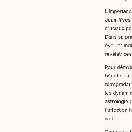
L'importanc
Jean-Yves 
cruciaux po
Dans sa pra
évoluer ind
révélatrices
Pour démyst
bénéficient
rétrogradat
les dynamiq
astrologie
d
l'affection
web
.
Que ce soit