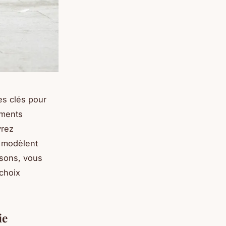
es clés pour
éments
vrez
, modèlent
isons, vous
choix
ie