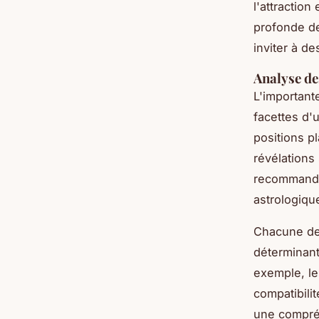
l'attractio
profonde de
inviter à d
Analyse de
L'importan
facettes d'
positions p
révélations
recommanden
astrologiqu
Chacune des
déterminant
exemple, le
compatibili
une compréh