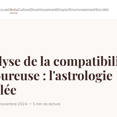
ccueil
Actu
Culture
Divertissement
Emploi
Environnement
Société
yse de la compatibil
reuse : l'astrologie
lée
 novembre 2024 — 5 min de lecture